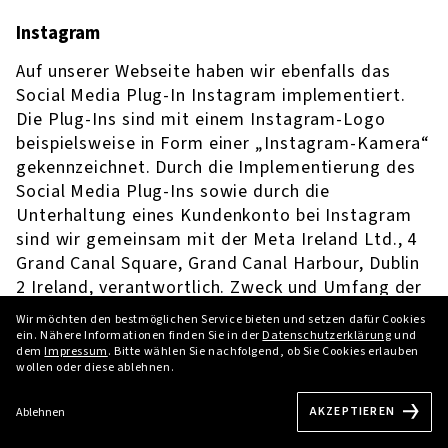
Instagram
Auf unserer Webseite haben wir ebenfalls das
Social Media Plug-In Instagram implementiert.
Die Plug-Ins sind mit einem Instagram-Logo
beispielsweise in Form einer „Instagram-Kamera“
gekennzeichnet. Durch die Implementierung des
Social Media Plug-Ins sowie durch die
Unterhaltung eines Kundenkonto bei Instagram
sind wir gemeinsam mit der Meta Ireland Ltd., 4
Grand Canal Square, Grand Canal Harbour, Dublin
2 Ireland, verantwortlich. Zweck und Umfang der
Datenerhebung und die weitere Verarbeitung der
Wir möchten den bestmöglichen Service bieten und setzen dafür Cookies
Daten durch Instagram sowie Ihre
ein. Nähere Informationen finden Sie in der
Datenschutzerklärung
und
dem
Impressum
. Bitte wählen Sie nachfolgend, ob Sie Cookies erlauben
diesbezüglichen Rechte und
wollen oder diese ablehnen.
Einstellungsmöglichkeiten zum Schutz Ihrer
Privatsphäre entnehmen Sie bitte den
AKZEPTIEREN
Ablehnen
Datenschutzhinweisen von Instagram.
https://priv